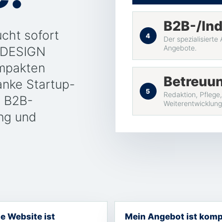
B2B-/Ind
cht sofort
4
Der spezialisierte
Angebote.
LDESIGN
ompakten
Betreuu
anke Startup-
5
Redaktion, Pflege,
n B2B-
Weiterentwicklung
ng und
e Website ist
Mein Angebot ist komp