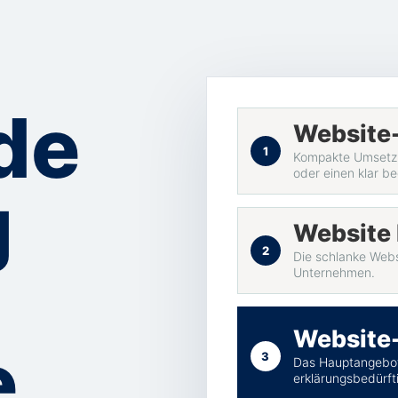
de
Website-
1
Kompakte Umsetzun
oder einen klar b
g
Website 
2
Die schlanke Webs
Unternehmen.
Website
.
3
Das Hauptangebot
erklärungsbedürft