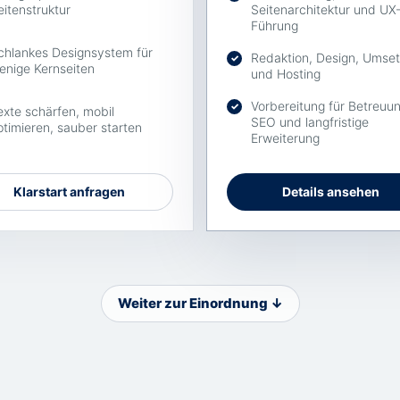
eitenstruktur
Seitenarchitektur und UX
Führung
chlankes Designsystem für
Redaktion, Design, Umse
✓
enige Kernseiten
und Hosting
Vorbereitung für Betreuun
✓
exte schärfen, mobil
SEO und langfristige
ptimieren, sauber starten
Erweiterung
Klarstart anfragen
Details ansehen
Weiter zur Einordnung ↓