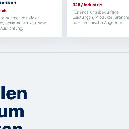
achsen
B2B / Industrie
nch
Für erklärungsbedürftige
Leistungen, Produkte, Branch
ternehmen mit vielen
oder technische Angebote.
en, unklarer Struktur oder
Ausrichtung.
len
zum