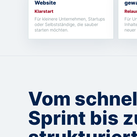
Website
gew
Klarstart
Relau
Für kleinere Unternehmen, Startups
Für Un
oder Selbstständige, die sauber
Inhalt
starten möchten.
neuer 
Vom schnel
Sprint bis 