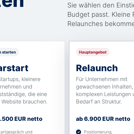
ten
Sie wählen den Einsti
Budget passt. Kleine 
Relaunches bekommen
n starten
Hauptangebot
arstart
Relaunch
Startups, kleinere
Für Unternehmen mit
rnehmen und
gewachsenen Inhalten,
stständige, die eine
komplexen Leistungen 
e Website brauchen.
Bedarf an Struktur.
2.500 EUR netto
ab 6.900 EUR netto
tartgespräch und
Positionierung,
✓