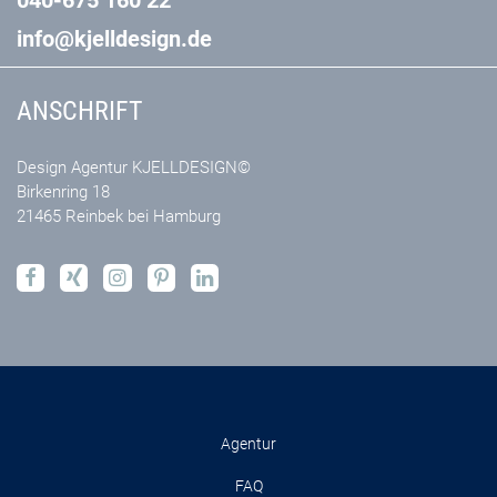
040-675 160 22
info@kjelldesign.de
ANSCHRIFT
Design Agentur KJELLDESIGN©
Birkenring 18
21465 Reinbek bei Hamburg
Agentur
FAQ